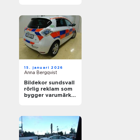
värdefull
15. januari 2026
Anna Bergqvist
Bildekor sundsvall
rörlig reklam som
bygger varumärke
varje dag