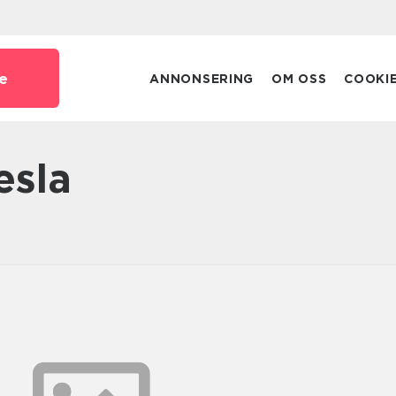
e
ANNONSERING
OM OSS
COOKI
esla