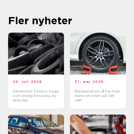
Fler nyheter
05. juli 2026
31. maj 2026
Däckhotell Örebro trygg
Bilreparation så tar man
och smidig förvaring av
hand om bilen på rätt
dina hjul
sätt