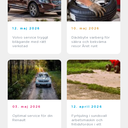
12. maj 2026
10. maj 2026
Volvo service tryggt
Däckbyte varberg för
bilägande med rätt
säkra och bekväma
verkstad
resor Året runt
03. maj 2026
12. april 2026
Optimal service för din
Fyrhjuling i sundsvall
Renault
arbetsmaskin och
fritidsfordon i ett