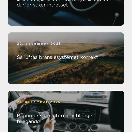
därför växer intresset
22. december 2025
Så luftas bränslesystemet korrekt
21. december 2025
Bilpooler som alternativ till eget
bilägande