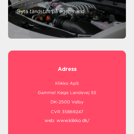
Byta tändstift på egen hand
Adress
web:
www.klikko.dk/