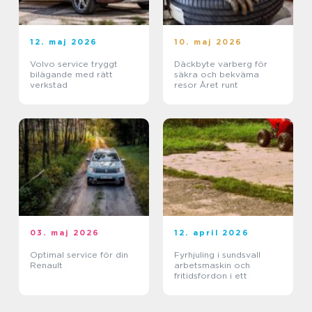
12. maj 2026
10. maj 2026
Volvo service tryggt
Däckbyte varberg för
bilägande med rätt
säkra och bekväma
verkstad
resor Året runt
03. maj 2026
12. april 2026
Optimal service för din
Fyrhjuling i sundsvall
Renault
arbetsmaskin och
fritidsfordon i ett