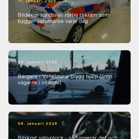
15. januari 2026
Bildekor sundsvall rörlig reklam som
bygger varumärke varje dag
09. januari 2026
Bärgare i Vilhelmina: trygg hjälp längs
vägarna i inlandet
06. januari 2026
Bilskrot självplock - så fungerar det och