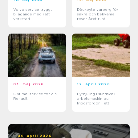
Volvo service tryggt
Däckbyte varberg för
bilägande med rätt
säkra och bekväma
verkstad
resor Året runt
03. maj 2026
12. april 2026
Optimal service för din
Fyrhjuling i sundsvall
Renault
arbetsmaskin och
fritidsfordon i ett
04. april 2026