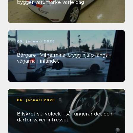
bygger varumärke varje dag
09. januari 2026
Bärgare i Vilhelmina: trygg hjälp längs
vägarna i inlandet
06. januari 2026
Bilskrot självplock - så fungerar det och
därför växer intresset