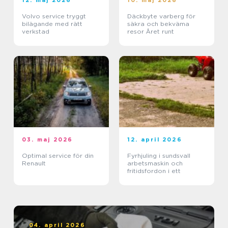
12. maj 2026
10. maj 2026
Volvo service tryggt
Däckbyte varberg för
bilägande med rätt
säkra och bekväma
verkstad
resor Året runt
03. maj 2026
12. april 2026
Optimal service för din
Fyrhjuling i sundsvall
Renault
arbetsmaskin och
fritidsfordon i ett
04. april 2026