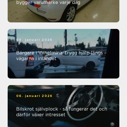
bygger varumärke varje dag
09. januari 2026
Bärgare i Vilhelmina: trygg hjälp längs
vägarna i inlandet
06. januari 2026
Bilskrot självplock - så fungerar det och
därför växer intresset