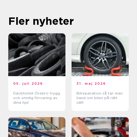
Fler nyheter
05. juli 2026
31. maj 2026
Däckhotell Örebro trygg
Bilreparation så tar man
och smidig förvaring av
hand om bilen på rätt
dina hjul
sätt