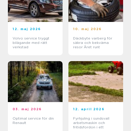
12. maj 2026
10. maj 2026
Volvo service tryggt
Däckbyte varberg för
bilägande med rätt
säkra och bekväma
verkstad
resor Året runt
03. maj 2026
12. april 2026
Optimal service för din
Fyrhjuling i sundsvall
Renault
arbetsmaskin och
fritidsfordon i ett