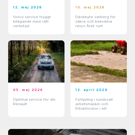
12. maj 2026
10. maj 2026
Volvo service tryggt
Däckbyte varberg för
bilägande med rätt
säkra och bekväma
verkstad
resor Året runt
03. maj 2026
12. april 2026
Optimal service för din
Fyrhjuling i sundsvall
Renault
arbetsmaskin och
fritidsfordon i ett