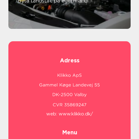
Byta tändstift på egen hand
Adress
web:
www.klikko.dk/
Menu