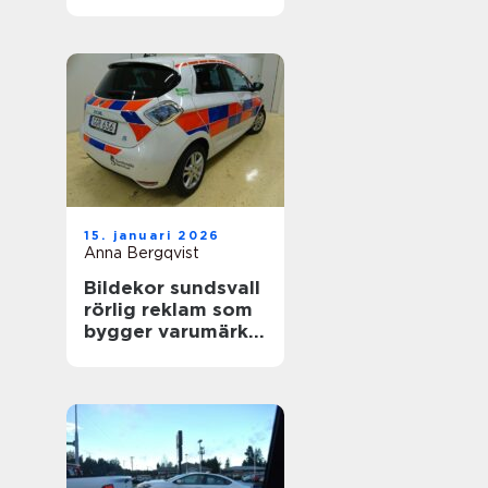
värdefull
15. januari 2026
Anna Bergqvist
Bildekor sundsvall
rörlig reklam som
bygger varumärke
varje dag