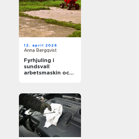
12. april 2026
Anna Bergqvist
Fyrhjuling i
sundsvall
arbetsmaskin och
fritidsfordon i ett