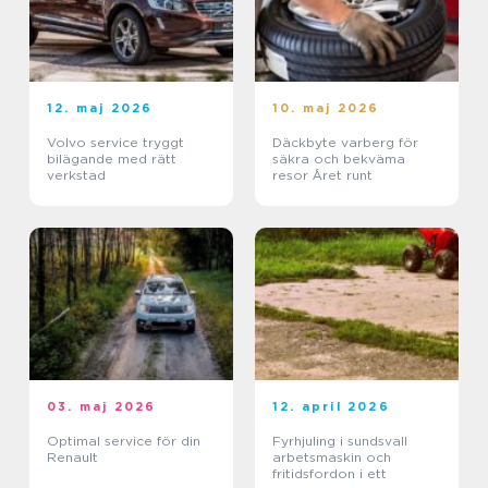
12. maj 2026
10. maj 2026
Volvo service tryggt
Däckbyte varberg för
bilägande med rätt
säkra och bekväma
verkstad
resor Året runt
03. maj 2026
12. april 2026
Optimal service för din
Fyrhjuling i sundsvall
Renault
arbetsmaskin och
fritidsfordon i ett