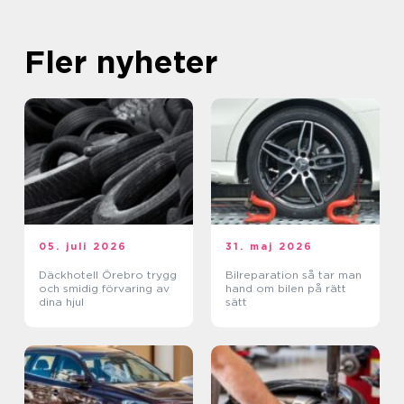
Fler nyheter
05. juli 2026
31. maj 2026
Däckhotell Örebro trygg
Bilreparation så tar man
och smidig förvaring av
hand om bilen på rätt
dina hjul
sätt