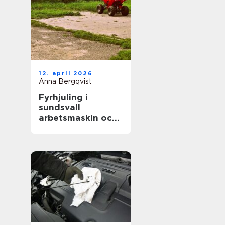
12. april 2026
Anna Bergqvist
Fyrhjuling i
sundsvall
arbetsmaskin och
fritidsfordon i ett