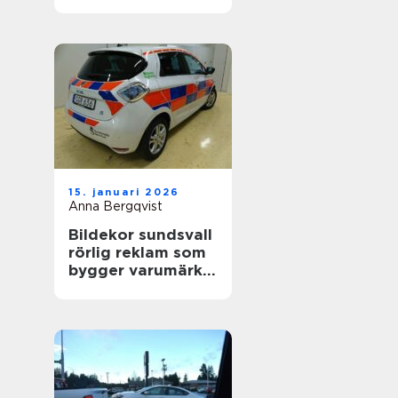
värdefull
15. januari 2026
Anna Bergqvist
Bildekor sundsvall
rörlig reklam som
bygger varumärke
varje dag