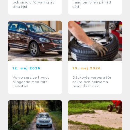
och smidig förvaring av
hand om bilen på rätt
dina hjul
sätt
12. maj 2026
10. maj 2026
Volvo service tryggt
Däckbyte varberg för
bilägande med rätt
säkra och bekväma
verkstad
resor Året runt