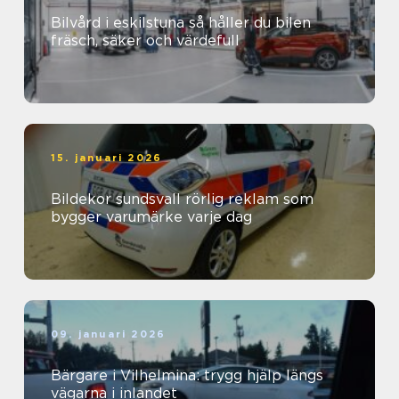
Bilvård i eskilstuna så håller du bilen
fräsch, säker och värdefull
15. januari 2026
Bildekor sundsvall rörlig reklam som
bygger varumärke varje dag
09. januari 2026
Bärgare i Vilhelmina: trygg hjälp längs
vägarna i inlandet