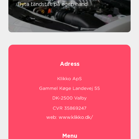
Byta tändstift på egen hand
Adress
web:
www.klikko.dk/
Menu