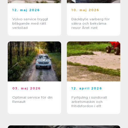
12. maj 2026
10. maj 2026
Volvo service tryggt
Däckbyte varberg för
bilägande med rätt
säkra och bekväma
verkstad
resor Året runt
03. maj 2026
12. april 2026
Optimal service för din
Fyrhjuling i sundsvall
Renault
arbetsmaskin och
fritidsfordon i ett