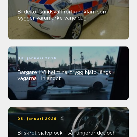
Bildekor sundsvall rörlig reklam som
bygger varumärke varje dag
09. januari 2026
Bärgare i Vilhelmina: trygg hjälp längs
vägarna i inlandet
06. januari 2026
Bilskrot självplock - så fungerar det och