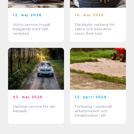
12. maj 2026
10. maj 2026
Volvo service tryggt
Däckbyte varberg för
bilägande med rätt
säkra och bekväma
verkstad
resor Året runt
03. maj 2026
12. april 2026
Optimal service för din
Fyrhjuling i sundsvall
Renault
arbetsmaskin och
fritidsfordon i ett