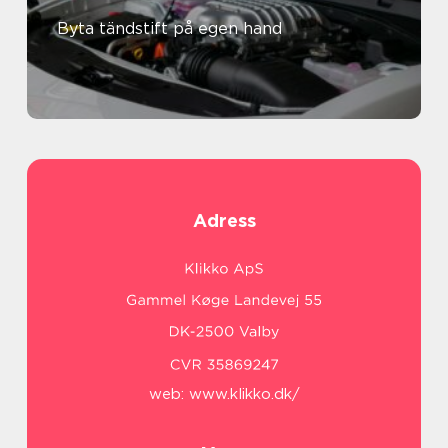
Byta tändstift på egen hand
Adress
web:
www.klikko.dk/