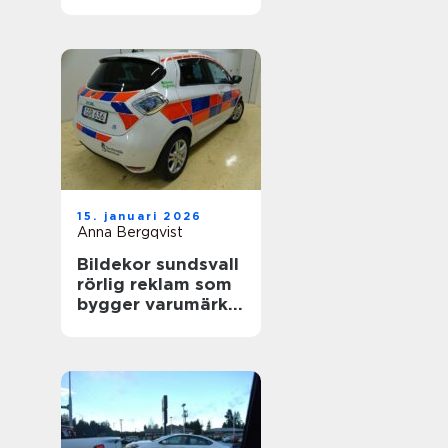
värdefull
15. januari 2026
Anna Bergqvist
Bildekor sundsvall
rörlig reklam som
bygger varumärke
varje dag