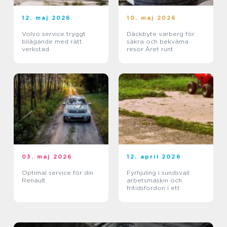
12. maj 2026
10. maj 2026
Volvo service tryggt
Däckbyte varberg för
bilägande med rätt
säkra och bekväma
verkstad
resor Året runt
03. maj 2026
12. april 2026
Optimal service för din
Fyrhjuling i sundsvall
Renault
arbetsmaskin och
fritidsfordon i ett