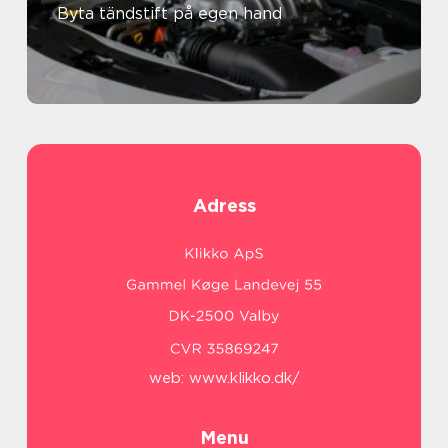
Byta tändstift på egen hand
Adress
web:
www.klikko.dk/
Menu