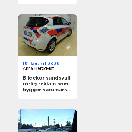
värdefull
15. januari 2026
Anna Bergqvist
Bildekor sundsvall
rörlig reklam som
bygger varumärke
varje dag