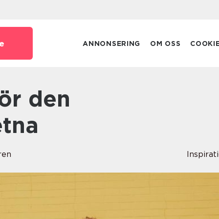
e
ANNONSERING
OM OSS
COOKI
etna
ren
Inspirat