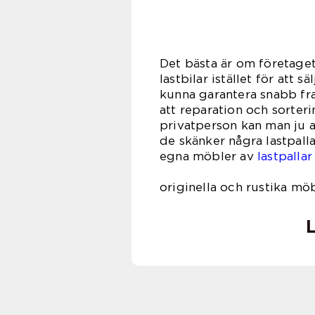
Det bästa är om företaget
lastbilar istället för att sä
kunna garantera snabb fra
att reparation och sorter
privatperson kan man ju a
de skänker några lastpallar
egna möbler av
lastpallar
är både
originella och rustika mö
L