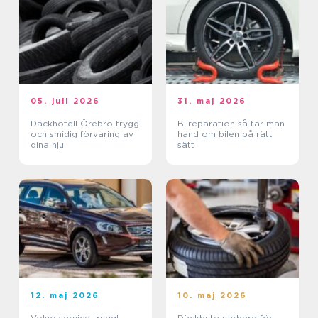
05. juli 2026
31. maj 2026
Däckhotell Örebro trygg
Bilreparation så tar man
och smidig förvaring av
hand om bilen på rätt
dina hjul
sätt
12. maj 2026
10. maj 2026
Volvo service tryggt
Däckbyte varberg för