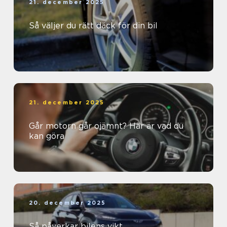
21. december 2025
Så väljer du rätt däck för din bil
21. december 2025
Går motorn går ojämnt? Här är vad du
kan göra
20. december 2025
Så påverkar bilens vikt