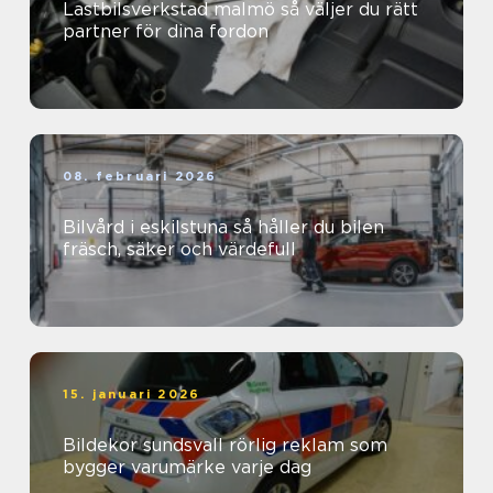
Lastbilsverkstad malmö så väljer du rätt
partner för dina fordon
08. februari 2026
Bilvård i eskilstuna så håller du bilen
fräsch, säker och värdefull
15. januari 2026
Bildekor sundsvall rörlig reklam som
bygger varumärke varje dag