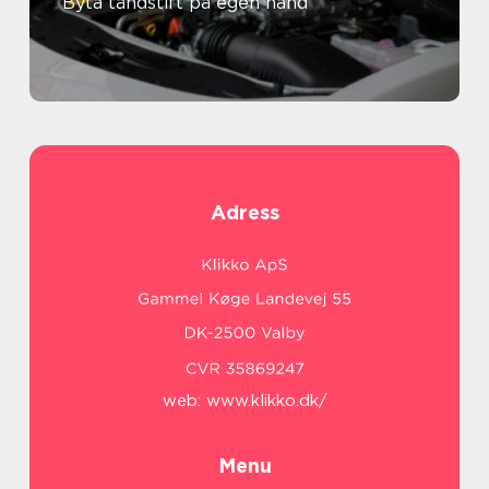
Byta tändstift på egen hand
Adress
web:
www.klikko.dk/
Menu