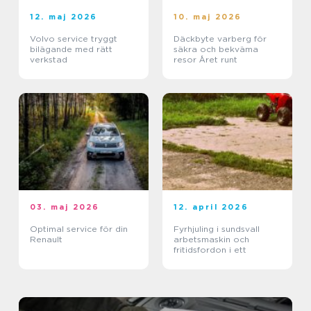
12. maj 2026
10. maj 2026
Volvo service tryggt
Däckbyte varberg för
bilägande med rätt
säkra och bekväma
verkstad
resor Året runt
03. maj 2026
12. april 2026
Optimal service för din
Fyrhjuling i sundsvall
Renault
arbetsmaskin och
fritidsfordon i ett