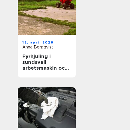
12. april 2026
Anna Bergqvist
Fyrhjuling i
sundsvall
arbetsmaskin och
fritidsfordon i ett