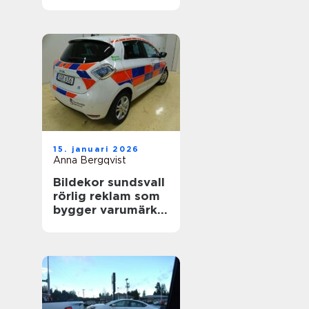
värdefull
15. januari 2026
Anna Bergqvist
Bildekor sundsvall
rörlig reklam som
bygger varumärke
varje dag