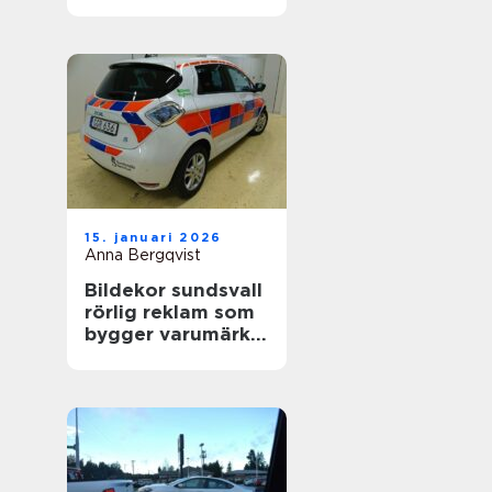
värdefull
15. januari 2026
Anna Bergqvist
Bildekor sundsvall
rörlig reklam som
bygger varumärke
varje dag