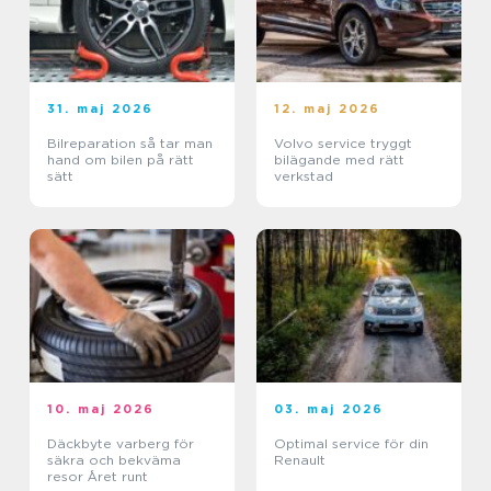
31. maj 2026
12. maj 2026
Bilreparation så tar man
Volvo service tryggt
hand om bilen på rätt
bilägande med rätt
sätt
verkstad
10. maj 2026
03. maj 2026
Däckbyte varberg för
Optimal service för din
säkra och bekväma
Renault
resor Året runt