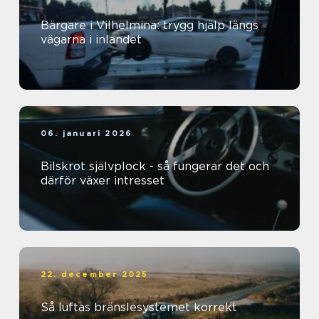
Bärgare i Vilhelmina: trygg hjälp längs
vägarna i inlandet
06. januari 2026
Bilskrot självplock - så fungerar det och
därför växer intresset
22. december 2025
Så luftas bränslesystemet korrekt