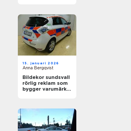
värdefull
15. januari 2026
Anna Bergqvist
Bildekor sundsvall
rörlig reklam som
bygger varumärke
varje dag