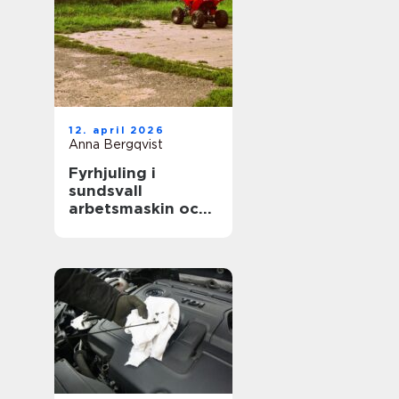
12. april 2026
Anna Bergqvist
Fyrhjuling i
sundsvall
arbetsmaskin och
fritidsfordon i ett