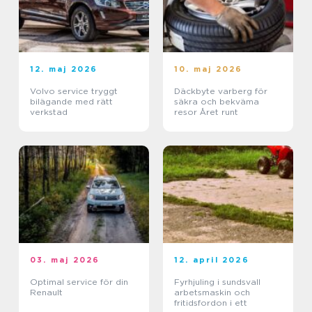
12. maj 2026
10. maj 2026
Volvo service tryggt
Däckbyte varberg för
bilägande med rätt
säkra och bekväma
verkstad
resor Året runt
03. maj 2026
12. april 2026
Optimal service för din
Fyrhjuling i sundsvall
Renault
arbetsmaskin och
fritidsfordon i ett