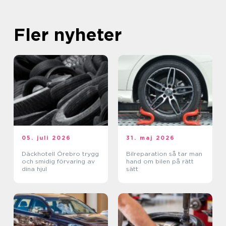
Fler nyheter
05. juli 2026
31. maj 2026
Däckhotell Örebro trygg
Bilreparation så tar man
och smidig förvaring av
hand om bilen på rätt
dina hjul
sätt