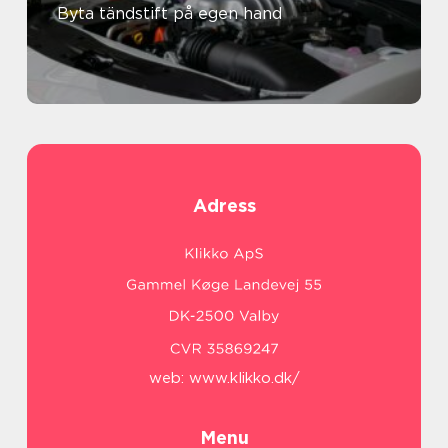
Byta tändstift på egen hand
Adress
web:
www.klikko.dk/
Menu