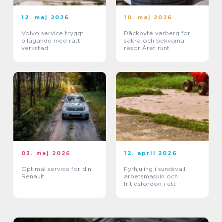
12. maj 2026
10. maj 2026
Volvo service tryggt
Däckbyte varberg för
bilägande med rätt
säkra och bekväma
verkstad
resor Året runt
03. maj 2026
12. april 2026
Optimal service för din
Fyrhjuling i sundsvall
Renault
arbetsmaskin och
fritidsfordon i ett