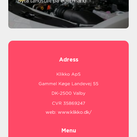
Byta tändstift på egen hand
Adress
web:
www.klikko.dk/
Menu