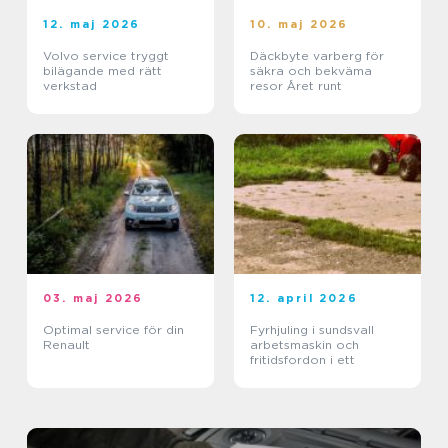
12. maj 2026
10. maj 2026
Volvo service tryggt
Däckbyte varberg för
bilägande med rätt
säkra och bekväma
verkstad
resor Året runt
03. maj 2026
12. april 2026
Optimal service för din
Fyrhjuling i sundsvall
Renault
arbetsmaskin och
fritidsfordon i ett