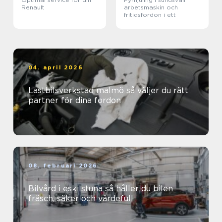
Renault
arbetsmaskin och
fritidsfordon i ett
04. april 2026
Lastbilsverkstad malmö så väljer du rätt
partner för dina fordon
08. februari 2026
Bilvård i eskilstuna så håller du bilen
fräsch, säker och värdefull