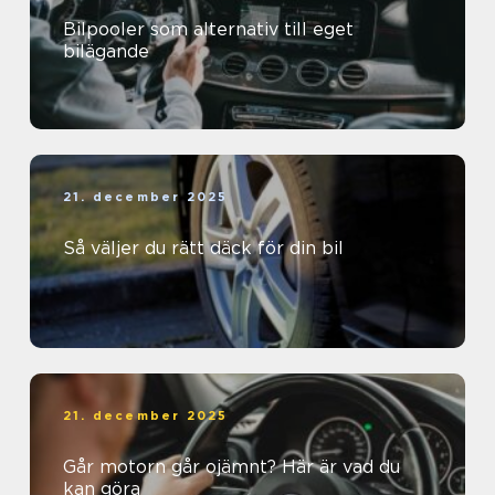
Bilpooler som alternativ till eget
bilägande
21. december 2025
Så väljer du rätt däck för din bil
21. december 2025
Går motorn går ojämnt? Här är vad du
kan göra