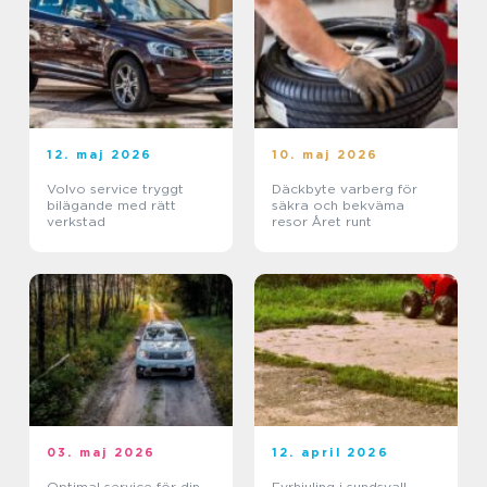
12. maj 2026
10. maj 2026
Volvo service tryggt
Däckbyte varberg för
bilägande med rätt
säkra och bekväma
verkstad
resor Året runt
03. maj 2026
12. april 2026
Optimal service för din
Fyrhjuling i sundsvall