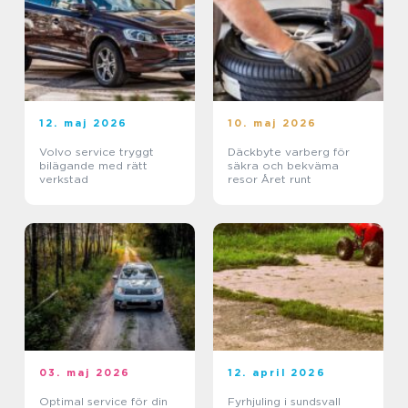
12. maj 2026
10. maj 2026
Volvo service tryggt
Däckbyte varberg för
bilägande med rätt
säkra och bekväma
verkstad
resor Året runt
03. maj 2026
12. april 2026
Optimal service för din
Fyrhjuling i sundsvall