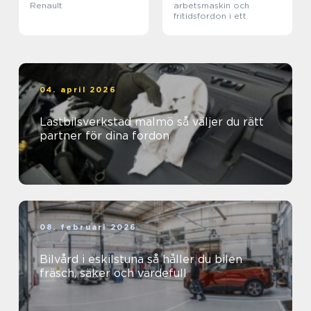
Renault
arbetsmaskin och
fritidsfordon i ett
04. april 2026
Lastbilsverkstad malmö så väljer du rätt
partner för dina fordon
08. februari 2026
Bilvård i eskilstuna så håller du bilen
fräsch, säker och värdefull