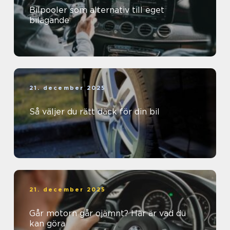
Bilpooler som alternativ till eget
bilägande
21. december 2025
Så väljer du rätt däck för din bil
21. december 2025
Går motorn går ojämnt? Här är vad du
kan göra