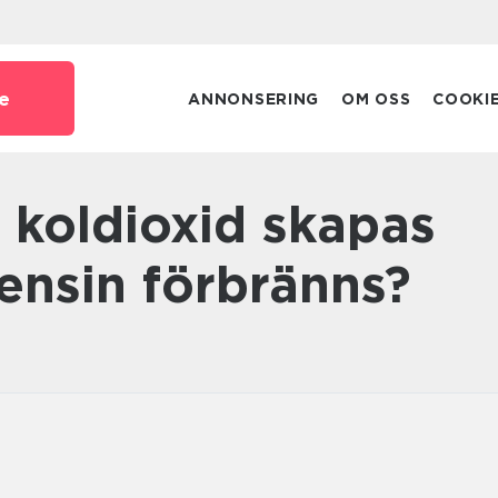
e
ANNONSERING
OM OSS
COOKI
 bensin förbränns?