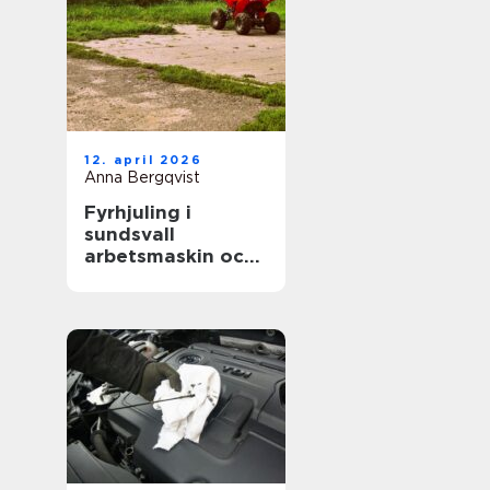
12. april 2026
Anna Bergqvist
Fyrhjuling i
sundsvall
arbetsmaskin och
fritidsfordon i ett