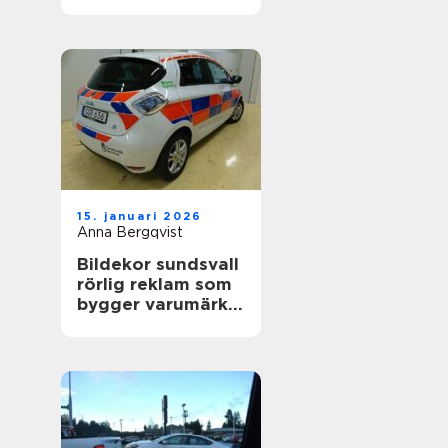
värdefull
15. januari 2026
Anna Bergqvist
Bildekor sundsvall
rörlig reklam som
bygger varumärke
varje dag