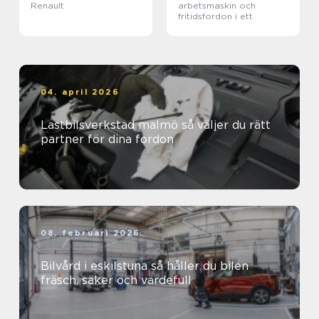
Renault
arbetsmaskin och
fritidsfordon i ett
04. april 2026
Lastbilsverkstad malmö så väljer du rätt
partner för dina fordon
08. februari 2026
Bilvård i eskilstuna så håller du bilen
fräsch, säker och värdefull