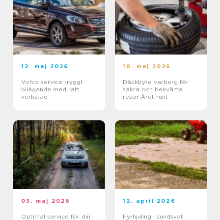
12. maj 2026
10. maj 2026
Volvo service tryggt
Däckbyte varberg för
bilägande med rätt
säkra och bekväma
verkstad
resor Året runt
03. maj 2026
12. april 2026
Optimal service för din
Fyrhjuling i sundsvall