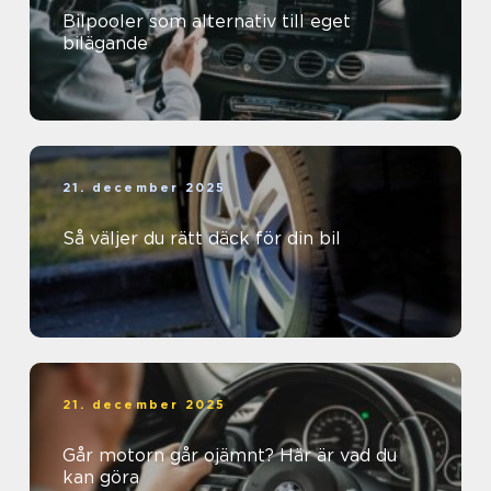
Bilpooler som alternativ till eget
bilägande
21. december 2025
Så väljer du rätt däck för din bil
21. december 2025
Går motorn går ojämnt? Här är vad du
kan göra