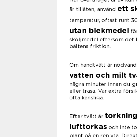
ett 
är tillåten, använd
temperatur, oftast runt 
utan blekmedel
fö
sköljmedel eftersom det k
bältens friktion.
Om handtvätt är nödvändi
vatten och milt t
några minuter innan du g
eller trasa. Var extra för
ofta känsliga.
torknin
Efter tvätt är
lufttorkas
och inte t
plant på en ren yta. Direkt