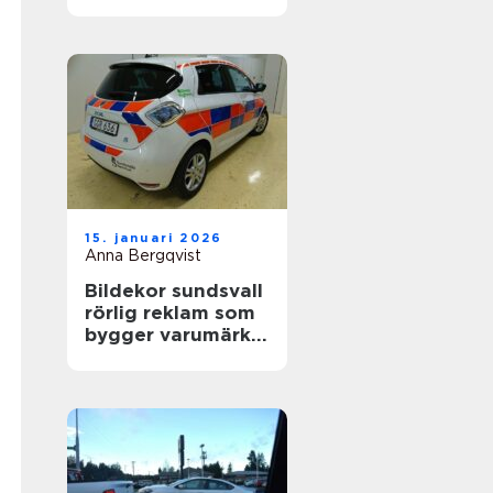
värdefull
15. januari 2026
Anna Bergqvist
Bildekor sundsvall
rörlig reklam som
bygger varumärke
varje dag