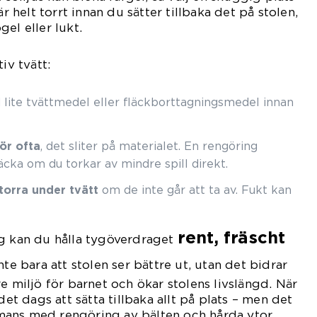
är helt torrt innan du sätter tillbaka det på stolen,
el eller lukt.
iv tvätt:
lite tvättmedel eller fläckborttagningsmedel innan
ör ofta
, det sliter på materialet. En rengöring
cka om du torkar av mindre spill direkt.
torra under tvätt
om de inte går att ta av. Fukt kan
rent, fräscht
eg kan du hålla tygöverdraget
nte bara att stolen ser bättre ut, utan det bidrar
e miljö för barnet och ökar stolens livslängd. När
det dags att sätta tillbaka allt på plats – men det
ammans med rengöring av bälten och hårda ytor.