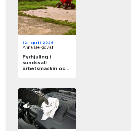
12. april 2026
Anna Bergqvist
Fyrhjuling i
sundsvall
arbetsmaskin och
fritidsfordon i ett