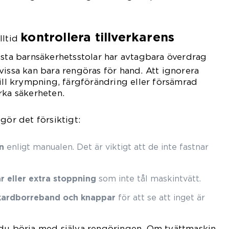
kontrollera tillverkarens
lltid
lesta barnsäkerhetsstolar har avtagbara överdrag
vissa kan bara rengöras för hand. Att ignorera
till krympning, färgförändring eller försämrad
rka säkerheten.
gör det försiktigt:
n
enligt manualen. Det är viktigt att de inte fastnar
r eller extra stoppning
som inte tål maskintvätt.
 kardborreband och knappar
för att se att inget är
 du börja med själva rengöringen. Om tvättmaskin