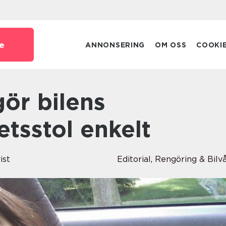
e
ANNONSERING
OM OSS
COOKI
tsstol enkelt
ist
Editorial
,
Rengöring & Bilv