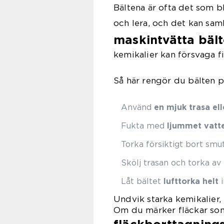
Bältena är ofta det som bl
och lera, och det kan sam
maskintvätta bäl
kemikalier kan försvaga 
Så här rengör du bälten på
Använd
en mjuk trasa el
Fukta med
ljummet vatt
Torka försiktigt bort smut
Skölj trasan och torka av 
Låt bältet
lufttorka helt
i
Undvik starka kemikalier,
Om du märker fläckar som