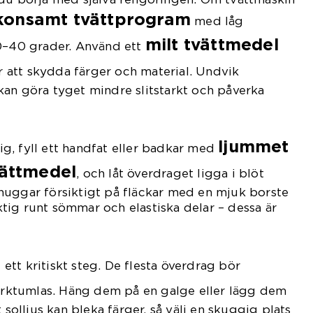
skonsamt tvättprogram
med låg
milt tvättmedel
30–40 grader. Använd ett
r att skydda färger och material. Undvik
an göra tyget mindre slitstarkt och påverka
ljummet
g, fyll ett handfat eller badkar med
vättmedel
, och låt överdraget ligga i blöt
nuggar försiktigt på fläckar med en mjuk borste
siktig runt sömmar och elastiska delar – dessa är
g
ett kritiskt steg. De flesta överdrag bör
orktumlas. Häng dem på en galge eller lägg dem
 solljus kan bleka färger, så välj en skuggig plats