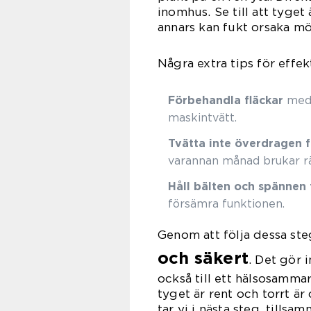
inomhus. Se till att tyget 
annars kan fukt orsaka mög
Några extra tips för effekt
Förbehandla fläckar
med 
maskintvätt.
Tvätta inte överdragen f
varannan månad brukar rä
Håll bälten och spännen 
försämra funktionen.
Genom att följa dessa st
och säkert
. Det gör i
också till ett hälsosammar
tyget är rent och torrt är 
tar vi i nästa steg, tills