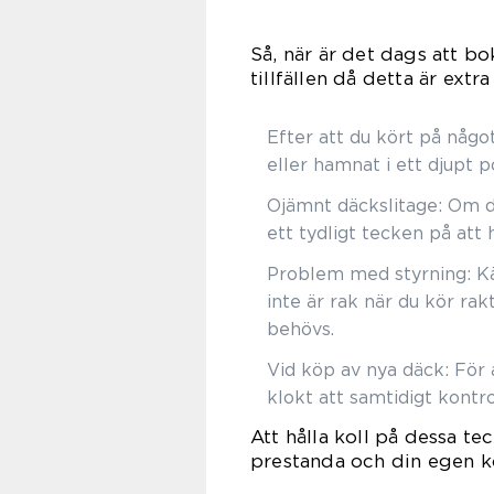
Så, när är det dags att bo
tillfällen då detta är extra
Efter att du kört på någo
eller hamnat i ett djupt p
Ojämnt däckslitage: Om du
ett tydligt tecken på att h
Problem med styrning: Känn
inte är rak när du kör rak
behövs.
Vid köp av nya däck: För 
klokt att samtidigt kontro
Att hålla koll på dessa te
prestanda och din egen k