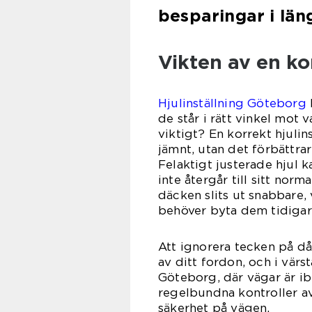
besparingar i län
Vikten av en kor
Hjulinställning Göteborg
de står i rätt vinkel mot 
viktigt? En korrekt hjulins
jämnt, utan det förbättr
Felaktigt justerade hjul ka
inte återgår till sitt norm
däcken slits ut snabbare,
behöver byta dem tidigar
Att ignorera tecken på dål
av ditt fordon, och i värs
Göteborg, där vägar är ib
regelbundna kontroller av
säkerhet på vägen.