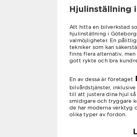
Hjulinställning 
Att hitta en bilverkstad 
hjulinställning i Götebo
valmöjligheter. En pålitli
tekniker som kan säkerstäl
finns flera alternativ, men
gott rykte och bra kundr
En av dessa är företaget
bilvårdstjänster, inklusiv
till att justera dina hjul s
smidigare och tryggare kör
de har moderna verktyg oc
olika typer av fordon.
L