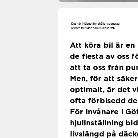
Att köra bil är e
de flesta av oss f
att ta oss från pu
Men, för att säker
optimalt, är det v
ofta förbisedd del
För invånare i Gö
hjulinställning bi
livslängd på däcken