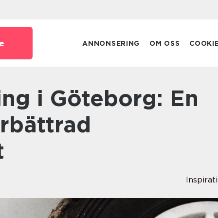
e
ANNONSERING
OM OSS
COOKI
örbättrad
t
Inspirat