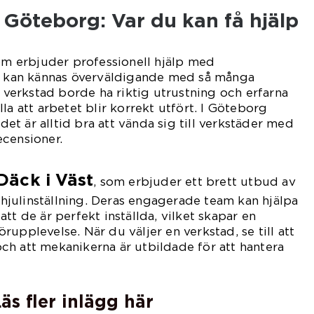
i Göteborg: Var du kan få hjälp
som erbjuder professionell hjälp med
rg kan kännas överväldigande med så många
g verkstad borde ha riktig utrustning och erfarna
la att arbetet blir korrekt utfört. I Göteborg
 det är alltid bra att vända sig till verkstäder med
ecensioner.
Däck i Väst
, som erbjuder ett brett utbud av
e hjulinställning. Deras engagerade team kan hjälpa
å att de är perfekt inställda, vilket skapar en
upplevelse. När du väljer en verkstad, se till att
h att mekanikerna är utbildade för att hantera
äs fler inlägg här