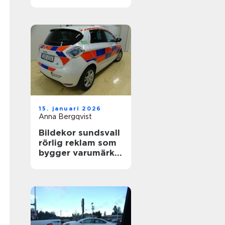
värdefull
15. januari 2026
Anna Bergqvist
Bildekor sundsvall
rörlig reklam som
bygger varumärke
varje dag