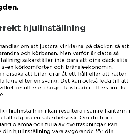
gden.
rekt hjulinställning
handlar om att justera vinklarna på däcken så att
varandra och körbanan. Men varför är detta så
tällning säkerställer inte bara att dina däck slits
ar även körkomforten och bränsleekonomin.
n orsaka att bilen drar åt ett håll eller att ratten
ala läge efter en sväng. Det kan också leda till att
 vilket resulterar i högre kostnader eftersom du
e.
ig hjulinställning kan resultera i sämre hantering
ta fall utgöra en säkerhetsrisk. Om du bor i
land ojämna och fulla av överraskningar, kan
 din hjulinställning vara avgörande för din