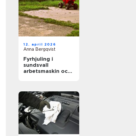
12. april 2026
Anna Bergqvist
Fyrhjuling i
sundsvall
arbetsmaskin och
fritidsfordon i ett