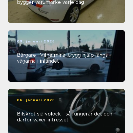
bygger varumärke varje dag
09. januari 2026
Bärgare i Vilhelmina: trygg hjälp längs
vägarna i inlandet
06. januari 2026
Bilskrot självplock - så fungerar det och
därför växer intresset