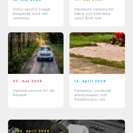
Volvo service tryggt
Däckbyte varberg för
bilägande med rätt
säkra och bekväma
verkstad
resor Året runt
03. maj 2026
12. april 2026
Optimal service för din
Fyrhjuling i sundsvall
Renault
arbetsmaskin och
fritidsfordon i ett
04. april 2026