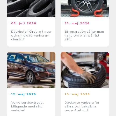
05. juli 2026
31. maj 2026
Däckhotell Örebro trygg
Bilreparation så tar man
och smidig förvaring av
hand om bilen på rätt
dina hjul
sätt
12. maj 2026
10. maj 2026
Volvo service tryggt
Däckbyte varberg för
bilägande med rätt
säkra och bekväma
verkstad
resor Året runt