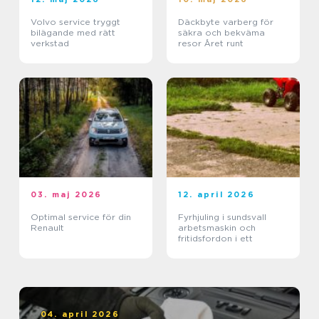
Volvo service tryggt
Däckbyte varberg för
bilägande med rätt
säkra och bekväma
verkstad
resor Året runt
03. maj 2026
12. april 2026
Optimal service för din
Fyrhjuling i sundsvall
Renault
arbetsmaskin och
fritidsfordon i ett
04. april 2026