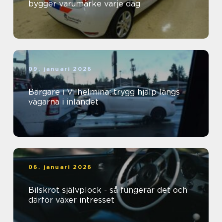
bygger varumärke varje dag
09. januari 2026
Bärgare i Vilhelmina: trygg hjälp längs
vägarna i inlandet
06. januari 2026
Bilskrot självplock - så fungerar det och
därför växer intresset