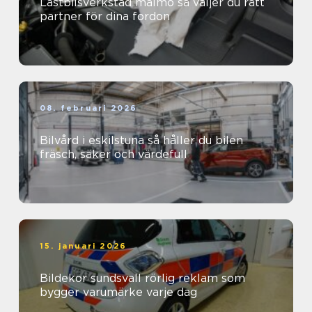
Lastbilsverkstad malmö så väljer du rätt
partner för dina fordon
08. februari 2026
Bilvård i eskilstuna så håller du bilen
fräsch, säker och värdefull
15. januari 2026
Bildekor sundsvall rörlig reklam som
bygger varumärke varje dag