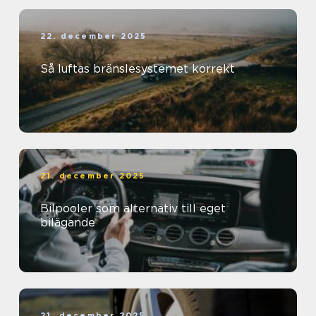
22. december 2025
Så luftas bränslesystemet korrekt
21. december 2025
Bilpooler som alternativ till eget
bilägande
21. december 2025