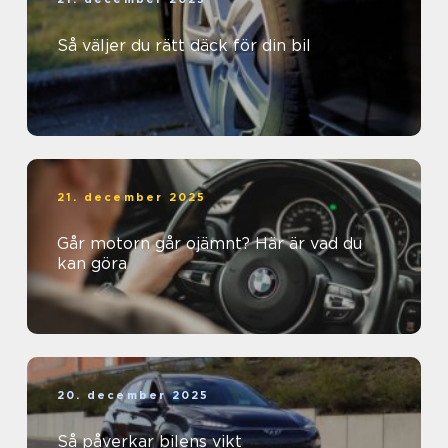
Så väljer du rätt däck för din bil
21. december 2025
Går motorn går ojämnt? Här är vad du
kan göra
20. december 2025
Så påverkar bilens vikt