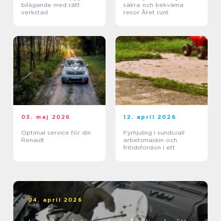
bilägande med rätt
säkra och bekväma
verkstad
resor Året runt
03. maj 2026
12. april 2026
Optimal service för din
Fyrhjuling i sundsvall
Renault
arbetsmaskin och
fritidsfordon i ett
04. april 2026