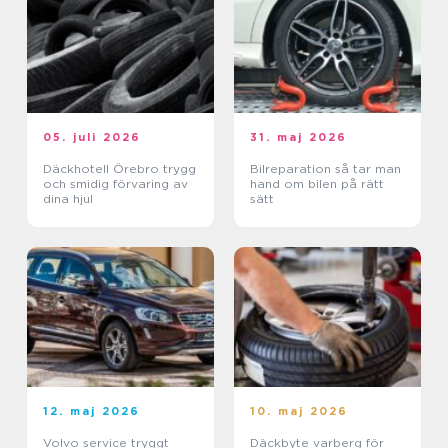
05. juli 2026
31. maj 2026
Däckhotell Örebro trygg
Bilreparation så tar man
och smidig förvaring av
hand om bilen på rätt
dina hjul
sätt
12. maj 2026
10. maj 2026
Volvo service tryggt
Däckbyte varberg för