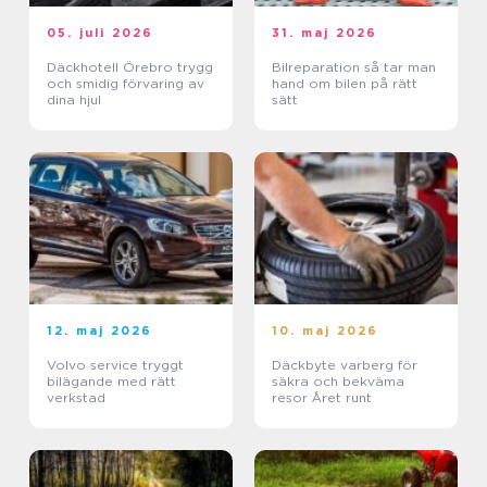
05. juli 2026
31. maj 2026
Däckhotell Örebro trygg
Bilreparation så tar man
och smidig förvaring av
hand om bilen på rätt
dina hjul
sätt
12. maj 2026
10. maj 2026
Volvo service tryggt
Däckbyte varberg för
bilägande med rätt
säkra och bekväma
verkstad
resor Året runt