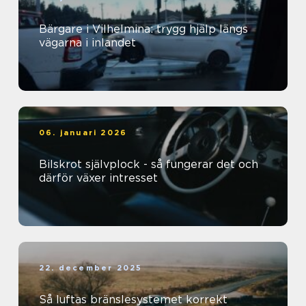
Bärgare i Vilhelmina: trygg hjälp längs
vägarna i inlandet
06. januari 2026
Bilskrot självplock - så fungerar det och
därför växer intresset
22. december 2025
Så luftas bränslesystemet korrekt