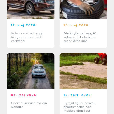
12. maj 2026
10. maj 2026
Volvo service tryggt
Däckbyte varberg för
bilägande med rätt
säkra och bekväma
verkstad
resor Året runt
03. maj 2026
12. april 2026
Optimal service för din
Fyrhjuling i sundsvall
Renault
arbetsmaskin och
fritidsfordon i ett