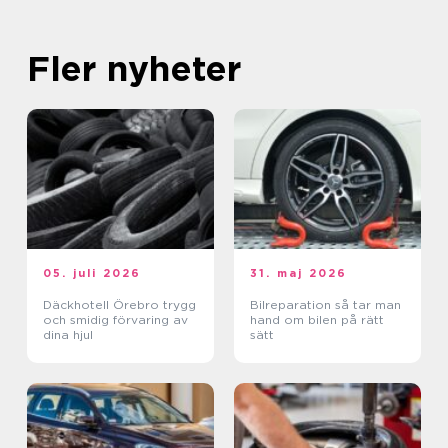
Fler nyheter
05. juli 2026
31. maj 2026
Däckhotell Örebro trygg
Bilreparation så tar man
och smidig förvaring av
hand om bilen på rätt
dina hjul
sätt