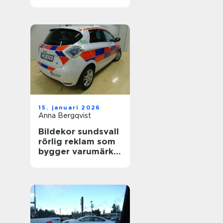
värdefull
15. januari 2026
Anna Bergqvist
Bildekor sundsvall
rörlig reklam som
bygger varumärke
varje dag