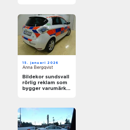
värdefull
15. januari 2026
Anna Bergqvist
Bildekor sundsvall
rörlig reklam som
bygger varumärke
varje dag