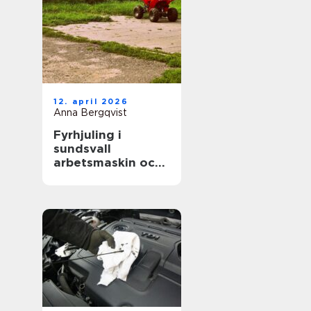
12. april 2026
Anna Bergqvist
Fyrhjuling i
sundsvall
arbetsmaskin och
fritidsfordon i ett