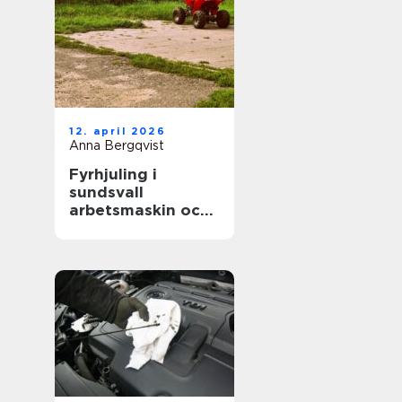
12. april 2026
Anna Bergqvist
Fyrhjuling i
sundsvall
arbetsmaskin och
fritidsfordon i ett