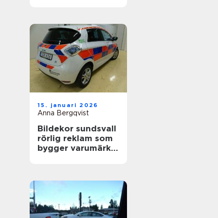
värdefull
15. januari 2026
Anna Bergqvist
Bildekor sundsvall
rörlig reklam som
bygger varumärke
varje dag