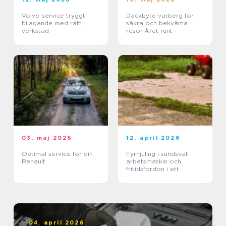
Volvo service tryggt
Däckbyte varberg för
bilägande med rätt
säkra och bekväma
verkstad
resor Året runt
03. maj 2026
12. april 2026
Optimal service för din
Fyrhjuling i sundsvall
Renault
arbetsmaskin och
fritidsfordon i ett
04. april 2026