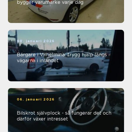
bygger varumärke varje dag
09. januari 2026
Bärgare i Vilhelmina: trygg hjälp längs
vägarna i inlandet
06. januari 2026
Bilskrot självplock - så fungerar det och
därför växer intresset