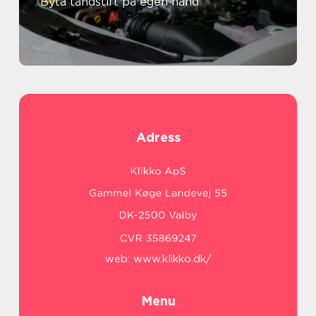
Byta tändstift på egen hand
Adress
web:
www.klikko.dk/
Menu