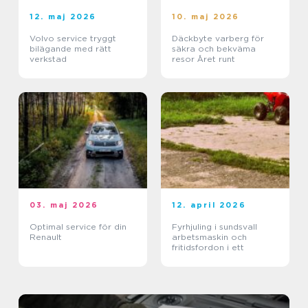
12. maj 2026
10. maj 2026
Volvo service tryggt
Däckbyte varberg för
bilägande med rätt
säkra och bekväma
verkstad
resor Året runt
03. maj 2026
12. april 2026
Optimal service för din
Fyrhjuling i sundsvall
Renault
arbetsmaskin och
fritidsfordon i ett