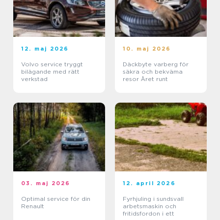
12. maj 2026
10. maj 2026
Volvo service tryggt
Däckbyte varberg för
bilägande med rätt
säkra och bekväma
verkstad
resor Året runt
03. maj 2026
12. april 2026
Optimal service för din
Fyrhjuling i sundsvall
Renault
arbetsmaskin och
fritidsfordon i ett