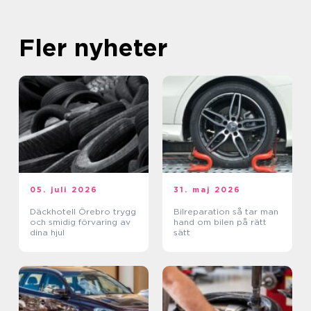
Fler nyheter
05. juli 2026
31. maj 2026
Däckhotell Örebro trygg
Bilreparation så tar man
och smidig förvaring av
hand om bilen på rätt
dina hjul
sätt