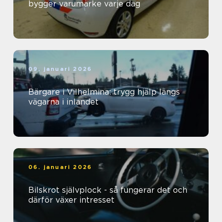
bygger varumärke varje dag
09. januari 2026
Bärgare i Vilhelmina: trygg hjälp längs
vägarna i inlandet
06. januari 2026
Bilskrot självplock - så fungerar det och
därför växer intresset