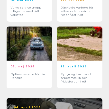
Volvo service tryggt
Däckbyte varberg för
bilägande med rätt
säkra och bekväma
verkstad
resor Året runt
03. maj 2026
12. april 2026
Optimal service för din
Fyrhjuling i sundsvall
Renault
arbetsmaskin och
fritidsfordon i ett
04. april 2026