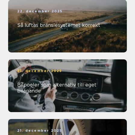
22. december 2025
Så luftas bränslesystemet korrekt
21. december 2025
Bilpooler som alternativ till eget
bilägande
21. december 2025