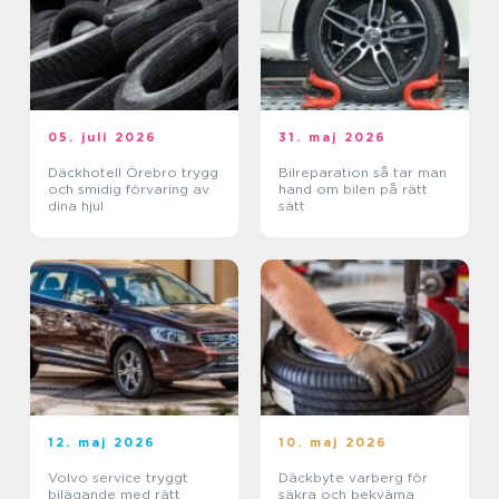
05. juli 2026
31. maj 2026
Däckhotell Örebro trygg
Bilreparation så tar man
och smidig förvaring av
hand om bilen på rätt
dina hjul
sätt
12. maj 2026
10. maj 2026
Volvo service tryggt
Däckbyte varberg för
bilägande med rätt
säkra och bekväma