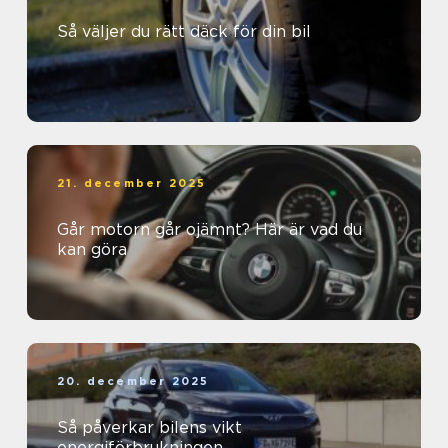
Så väljer du rätt däck för din bil
21. december 2025
Går motorn går ojämnt? Här är vad du
kan göra
20. december 2025
Så påverkar bilens vikt
energiförbrukningen