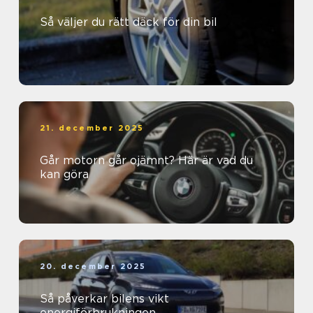
Så väljer du rätt däck för din bil
21. december 2025
Går motorn går ojämnt? Här är vad du
kan göra
20. december 2025
Så påverkar bilens vikt
energiförbrukningen