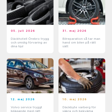
05. juli 2026
31. maj 2026
Däckhotell Örebro trygg
Bilreparation så tar man
och smidig förvaring av
hand om bilen på rätt
dina hjul
sätt
12. maj 2026
10. maj 2026
Volvo service tryggt
Däckbyte varberg för
bilägande med rätt
säkra och bekväma