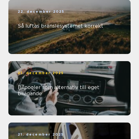
22. december 2025
Så luftas bränslesystemet korrekt
21. december 2025
Bilpooler som alternativ till eget
bilägande
21. december 2025