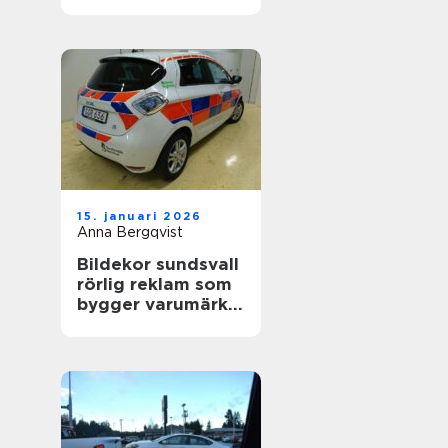
värdefull
15. januari 2026
Anna Bergqvist
Bildekor sundsvall
rörlig reklam som
bygger varumärke
varje dag