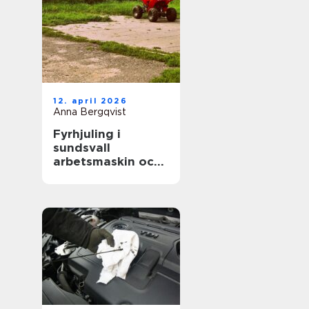
12. april 2026
Anna Bergqvist
Fyrhjuling i
sundsvall
arbetsmaskin och
fritidsfordon i ett