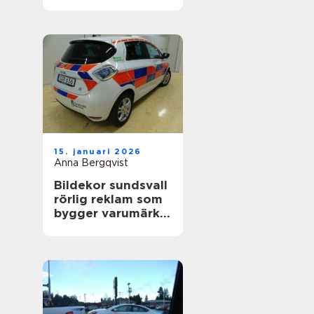
värdefull
15. januari 2026
Anna Bergqvist
Bildekor sundsvall
rörlig reklam som
bygger varumärke
varje dag