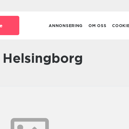
e
ANNONSERING
OM OSS
COOKI
d Helsingborg