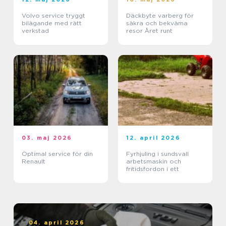
Volvo service tryggt
Däckbyte varberg för
bilägande med rätt
säkra och bekväma
verkstad
resor Året runt
03. maj 2026
12. april 2026
Optimal service för din
Fyrhjuling i sundsvall
Renault
arbetsmaskin och
fritidsfordon i ett
04. april 2026