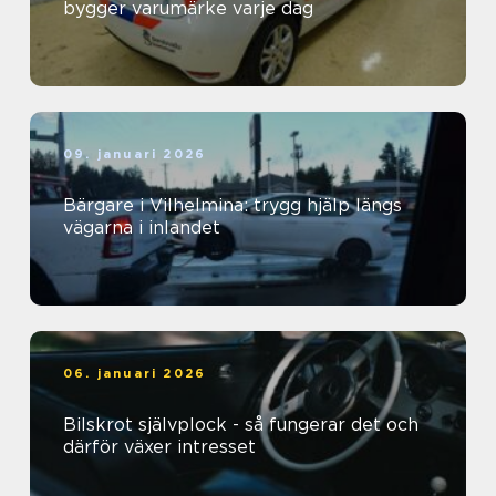
bygger varumärke varje dag
09. januari 2026
Bärgare i Vilhelmina: trygg hjälp längs
vägarna i inlandet
06. januari 2026
Bilskrot självplock - så fungerar det och
därför växer intresset