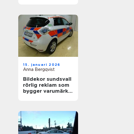
värdefull
15. januari 2026
Anna Bergqvist
Bildekor sundsvall
rörlig reklam som
bygger varumärke
varje dag