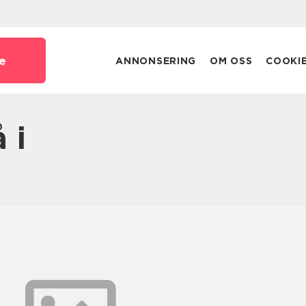
e
ANNONSERING
OM OSS
COOKI
 i